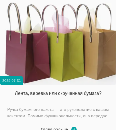
2025-07-31
Лента, веревка или скрученная бумага?
Ручка бумажного пакета — это рукопожатие с вашим
клиентом. Помимо функциональности, она передает
ценности вашего бренда — роскошь, экологичность
или практичность. Выберите неправильно, и вы
Взгляд больше