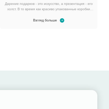
Дарение подарков - это искусство, а презентация - его
холст. В то время как красиво упакованные коробки
имеют свое очарование, нельзя отрицать
стремительную популярность скромного подарочного
Взгляд больше
пакета. Но в чем же реальный смысл? Почему эти
простые контейнеры стали незаменимыми для
подарков больших и ...