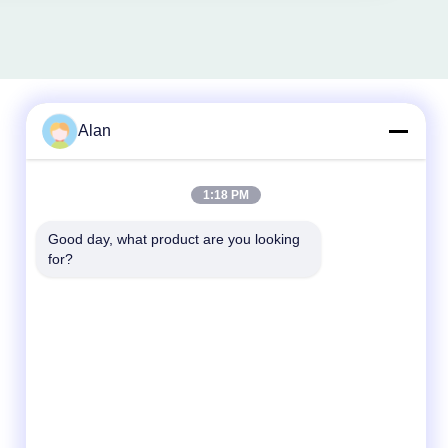
Alan
Быстрый контакт
1:18 PM
Телефон
86-18688885859
Good day, what product are you looking 
for?
Электронная Почта
Packaging_o@163.com
Адрес
Комната 1006, Здание 2, Хайин Синъюэ,
383 Северная улица Панью, Город
Гуанчжоу, Провинция Гуандун