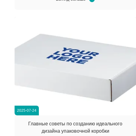
title-main { font-size: 18px; font-weight: bold; margin-
bottom: 20px; text...
2025-07-24
Главные советы по созданию идеального
дизайна упаковочной коробки