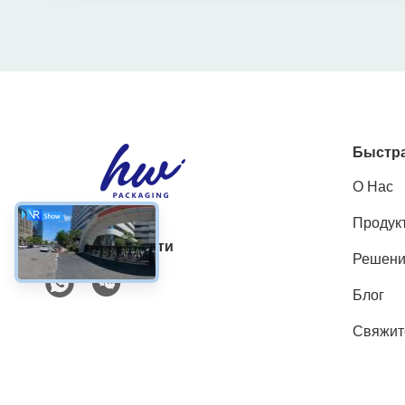
Быстра
О Нас
Продук
Социальные сети
Решен
Блог
Свяжит