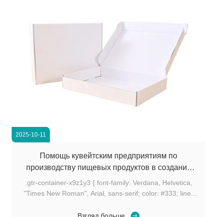
2025-10-11
Помощь кувейтским предприятиям по
производству пищевых продуктов в создании
эффективных логистических решений "от двери
.gtr-container-x9z1y3 { font-family: Verdana, Helvetica,
до двери" для морского грузоперевозок
"Times New Roman", Arial, sans-serif; color: #333; line-
height: 1.6; padding: 15px; box-sizing: border-box;
overflow-wrap: break-word; } .gtr-container-x9z1y3 p {
Взгляд больше