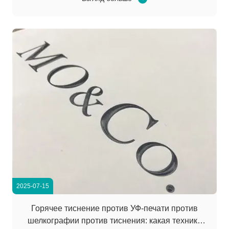
font-size: 14px; margin-bottom: 1em; text-align: left
!important; } .gtr...
2025-07-15
Горячее тиснение против УФ-печати против
шелкографии против тиснения: какая техника