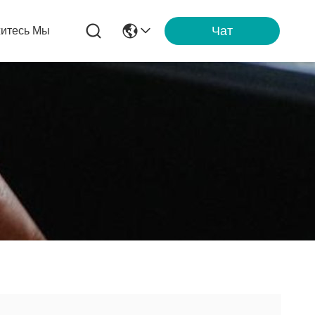
Чат
итесь Мы