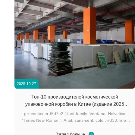
2025-10-27
Топ-10 производителей косметической
упаковочной коробки в Китае (издание 2025
года)
.gtr-container-f5d7e2 { font-family: Verdana, Helvetica,
"Times New Roman", Arial, sans-serif; color: #333; line-
height: 1.6; padding: 15px; box-sizing: border-box;
overflow-wrap: break-word; } .gtr-container-f5d7e2 .gtr-
Взгляд больше