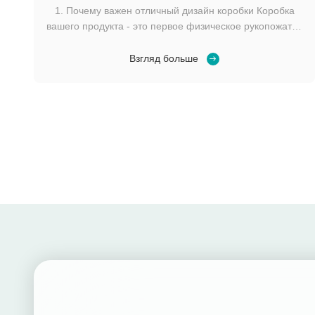
1. Почему важен отличный дизайн коробки Коробка
вашего продукта - это первое физическое рукопожатие
с клиентом. Помимо защиты содержимого, это
трехмерный рекламный щит для истории вашего
Взгляд больше
бренда. Визуально привлекательный дизайн
привлекает внимание на полках, а продуманная
конструктивная инженерия оп...