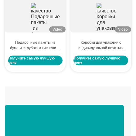
Video
Video
Подарочные пакеты из
Коробки для упаковки с
бумаги с глубоким тиснением
индивидуальной печатью,
и золотой фольгой для
косметические подарочные
Получите самую лучшую
Получите самую лучшую
фестивалей, подарков и
складные почтовые
цену
цену
бизнес-сувениров
бумажные коробки