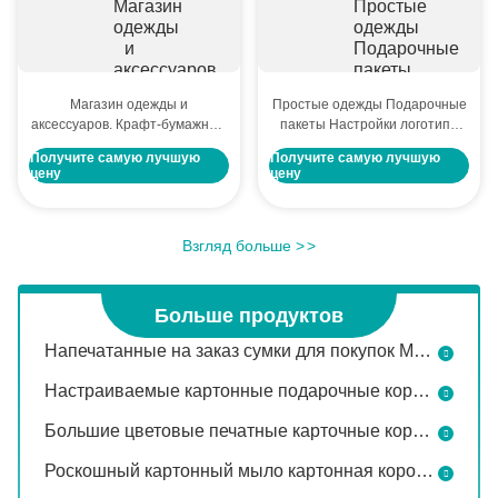
Магазин одежды и
Простые одежды Подарочные
аксессуаров. Крафт-бумажные
пакеты Настройки логотипа
пакеты. Печать логотипа
Kraft бумаги Цветовой блок
Получите самую лучшую
Получите самую лучшую
доступна. Настраиваемые
Упаковка Tote Подарочные
цену
цену
сумки-тоут. Пакеты для еды на
пакеты
вынос.
Взгляд больше
>
>
Больше продуктов
Напечатанные на заказ сумки для покупок Многоразовые бумажные сумки с логотипом
Настраиваемые картонные подарочные коробки Одежда экспресс доставка Коробки упаковки Платья нижнее белье рубашки Вогнутая картонная коробка
Большие цветовые печатные карточные коробки для рассылки одежды коробки для доставки одежды коробки для доставки
Роскошный картонный мыло картонная коробка бумажная упаковка коробка пользовательский мыло дисплей коробка