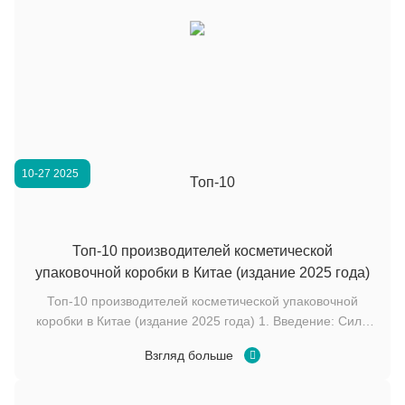
10-27 2025
Топ-10 производителей косметической
упаковочной коробки в Китае (издание 2025 года)
Топ-10 производителей косметической упаковочной
коробки в Китае (издание 2025 года) 1. Введение: Сила
косметических упаковочных коробок в идентичности
Взгляд больше
бренда На современном высококонкурентном рынке
красоты косметическая упаковка — это больше, чем
просто контейнер — это визуальное заявление об