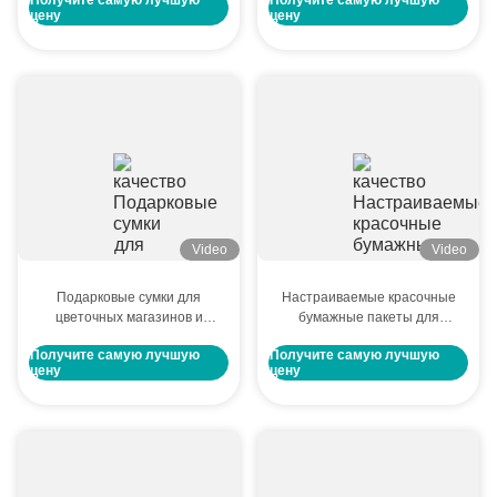
Получите самую лучшую
Получите самую лучшую
логотипа
черные бумажные
цену
цену
подарочные коробки для
небольших продуктов
Video
Video
Подарковые сумки для
Настраиваемые красочные
цветочных магазинов и
бумажные пакеты для
сувенирных магазинов с
сезонных подарков и
Получите самую лучшую
Получите самую лучшую
логотипом Buddy Bags
рекламных акций
цену
цену