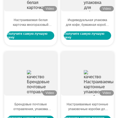
Video
Video
Настраиваемая белая
Индивидуальная упаковка
карточка многоразовый
для кофе, бумажная коробка
бумажный пакет банкет день
для чайных пакетиков,
Получите самую лучшую
Получите самую лучшую
рождения подарок бумажная
коробка из американского
цену
цену
цветная печать одежда Tote
коровьего картона, коробка
Bag
для печенья ручной работы,
коробка для конфет,
подарочная коробка
Video
Video
Брендовые почтовые
Настраиваемые картонные
отправления, упаковка
упаковочные коробки для
бумажных коробок с печатью
упаковки Kraft белые и