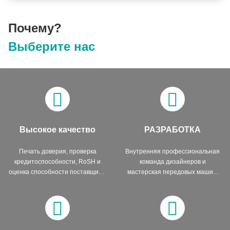
Почему?
Выберите нас
Высокое качество
РАЗРАБОТКА
Печать доверия, проверка
Внутренняя профессиональная
кредитоспособности, RoSH и
команда дизайнеров и
оценка способности поставщика.
мастерская передовых машин.
Компания имеет строгую систему
Мы можем сотрудничать, чтобы
контроля качества и
разработать продукты, которые
профессиональную
вам нужны.
лабораторию.