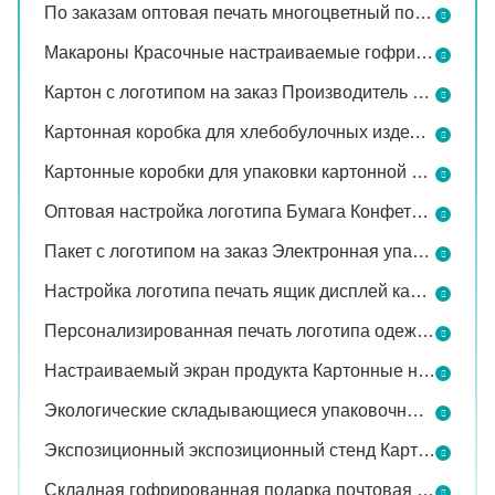
По заказам оптовая печать многоцветный подарок отгрузка картонная упаковка ювелирные изделия подарок парфюмерия упаковка коробка
Макароны Красочные настраиваемые гофрированные бумажные коробки для подарков
Картон с логотипом на заказ Производитель Волнообразные почтовые ящики для упаковки Логистика Экспресс-продукт упаковочные ящики
Картонная коробка для хлебобулочных изделий Kraft с прозрачным окном отображения
Картонные коробки для упаковки картонной упаковки для столовой посуды для косметики
Оптовая настройка логотипа Бумага Конфеты Желе Шоколадный Бар Снакс Дисплей Упаковка Супермаркет Дисплей Продукта розничная коробка
Пакет с логотипом на заказ Электронная упаковка картонная коробка Кабель USB для наушников Телефон Bluetooth для наушников
Настройка логотипа печать ящик дисплей картонные очки парфюмерия ароматные косметические средства Хранение картон гладкий мягкий подарочный ящик
Персонализированная печать логотипа одежда косметическая складная дисплей картон гофрированный картон экспресс доставка самолеты коробки
Настраиваемый экран продукта Картонные нижнее белье носки Одежда упаковочная коробка с прозрачным окном бумажная коробка
Экологические складывающиеся упаковочные коробки на заказ логотип лазерная градиентная цветовая дисплей картон одежда экспресс коробка логистика
Экспозиционный экспозиционный стенд Картонный бумажный стол Сдвижный верхний картонный косметический экспозиционный ящик
Складная гофрированная подарка почтовая почтовая ящик пользовательский логотип Kraft электронная коммерция упаковка доставка почтовый ящик