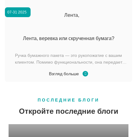
07-31 2025
Лента, веревка или скрученная бумага?
Ручка бумажного пакета — это рукопожатие с вашим
клиентом. Помимо функциональности, она передает
ценности вашего бренда — роскошь, экологичность или
Взгляд больше
практичность. Выберите неправильно, и вы рискуете
дискомфортом, поломками или неоднозначными
сообщениями. Выберите правильно, и вы превратите
распаковк...
ПОСЛЕДНИЕ БЛОГИ
Откройте последние блоги