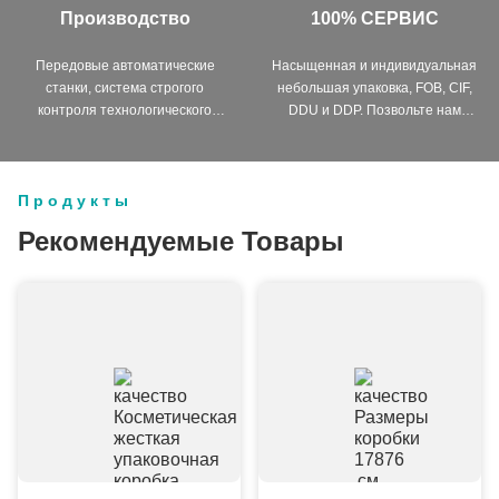
Производство
100% СЕРВИС
Передовые автоматические
Насыщенная и индивидуальная
станки, система строгого
небольшая упаковка, FOB, CIF,
контроля технологического
DDU и DDP. Позвольте нам
процесса. Мы можем изготовить
помочь вам найти лучшее
все электрические клеммы сверх
решение для всех ваших
ваших потребностей.
проблем.
Продукты
Рекомендуемые Товары