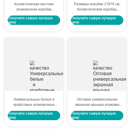
Косметическая жесткая
Размеры коробки 17876 см.
упаковочная коробка
Косметическая коробка,
магнитное закрытие с
разработанная с логотипом
Получите самую лучшую
Получите самую лучшую
прозрачным окном премиум
клиента, предлагающая
цену
цену
матового черного отделки для
практичный и элегантный
косметических изделий
вариант упаковки
Универсальные белые и
Оптовая универсальная
крафтовые упаковочные
экранная крышка упаковка
коробки для доставки с
коробка для новогоднего
Получите самую лучшую
Получите самую лучшую
возможностью печати,
квадратного прозрачного
цену
цену
тиснения фольгой и УФ-
открытого окна подарочная
тиснения
коробка на день рождения