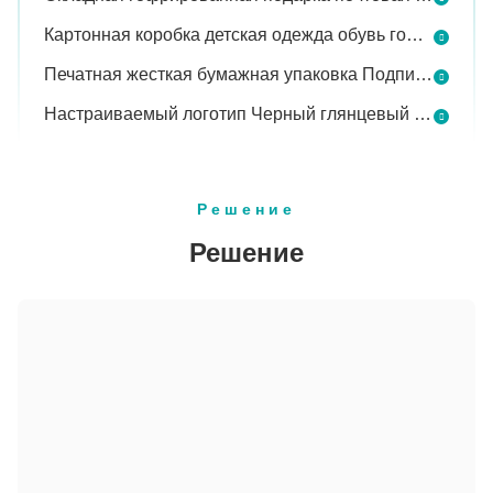
Картонная коробка детская одежда обувь гофрированная упаковка бумага доставка почтовые ящики пользовательский логотип
Печатная жесткая бумажная упаковка Подписка Почтовая обувь Бумажная коробка Почтовая перевозка Картонная гофрированная коробка Настройка логотипа
Настраиваемый логотип Черный глянцевый ламинированный гофрированный подарочный лист Почтовый ящик
Решение
Решение