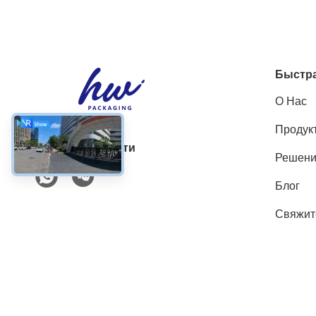
Быстра
О Нас
Продук
Социальные сети
Решен
Блог
Свяжит