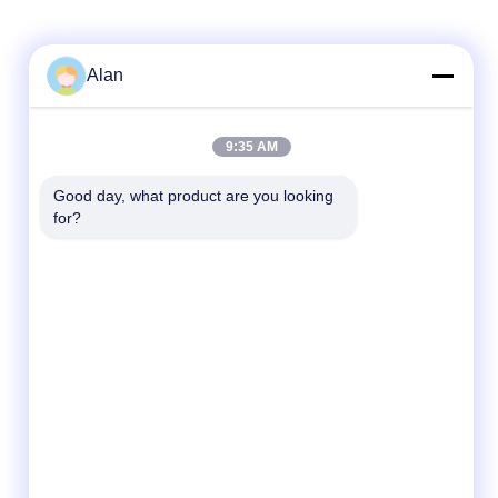
Alan
Быстрый контакт
9:35 AM
Телефон
86-18688885859
Good day, what product are you looking 
for?
Электронная Почта
Packaging_o@163.com
Адрес
Комната 1006, Здание 2, Хайин Синъюэ,
383 Северная улица Панью, Город
Гуанчжоу, Провинция Гуандун