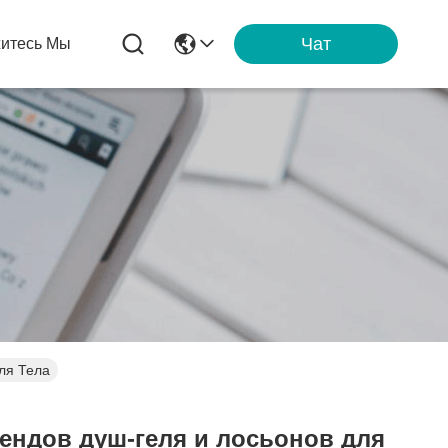
Чат
итесь Мы
ля Тела
ендов душ-геля и лосьонов для