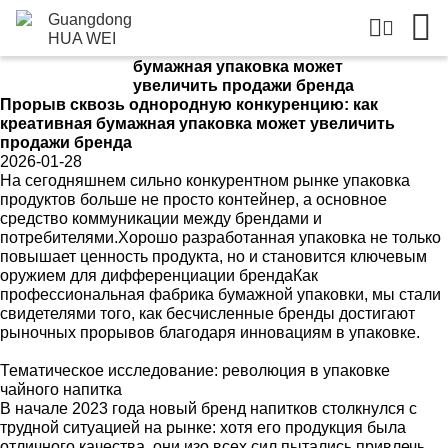
новостная информация
Новости
Прорыв сквозь однородную
Дом
конкуренцию: как креативная
бумажная упаковка может
увеличить продажи бренда
Прорыв сквозь однородную конкуренцию: как
креативная бумажная упаковка может увеличить
продажи бренда
2026-01-28
На сегодняшнем сильно конкурентном рынке упаковка
продуктов больше не просто контейнер, а основное
средство коммуникации между брендами и
потребителями.Хорошо разработанная упаковка не только
повышает ценность продукта, но и становится ключевым
оружием для дифференциации брендаКак
профессиональная фабрика бумажной упаковки, мы стали
свидетелями того, как бесчисленные бренды достигают
рыночных прорывов благодаря инновациям в упаковке.
Тематическое исследование: революция в упаковке
чайного напитка
В начале 2023 года новый бренд напитков столкнулся с
трудной ситуацией на рынке: хотя его продукция была
отличного качества, они изо всех сил пытались привлечь