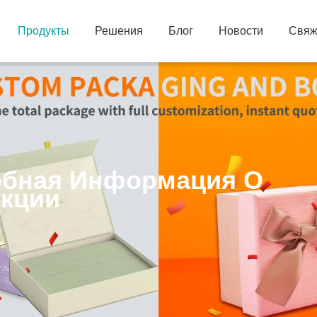
Продукты
Решения
Блог
Новости
Свяж
бная Информация О
кции