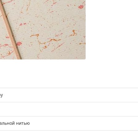
зу
ральной нитью