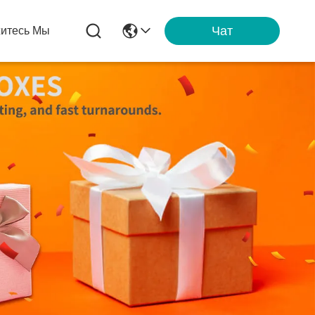
Чат
итесь Мы