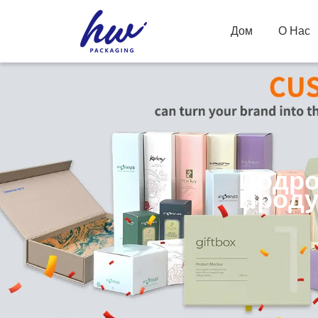
Дом
О Нас
Подро
Проду