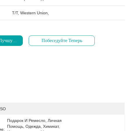
T/T, Western Union,
 Лучшую Цену
Побеседуйте Теперь
ISO
Подарок И Ремесло, Личная 
Помощь, Одежда, Химикат, 
ие: