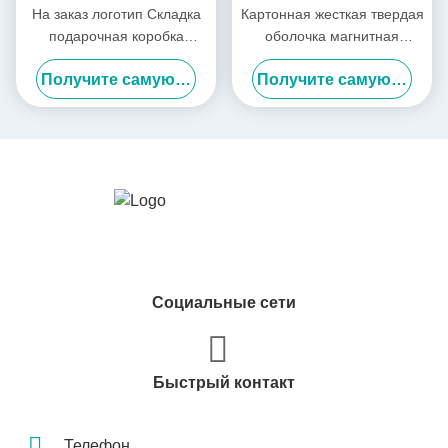
На заказ логотип Складка
Картонная жесткая твердая
подарочная коробка
оболочка магнитная
Хранилище Бумажная
коробка упаковка
Получите самую лучшую цену
Получите самую лучшую цену
обувь Одежда Коробка
индивидуальная
упаковки
роскошная складная
подарочная коробка
Социальные сети
Быстрый контакт
Телефон