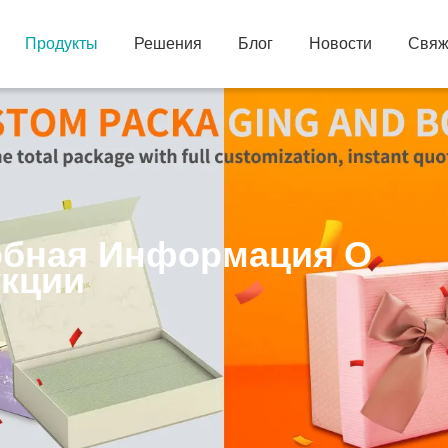
Продукты
Решения
Блог
Новости
Свяж
бная Информация О
кции