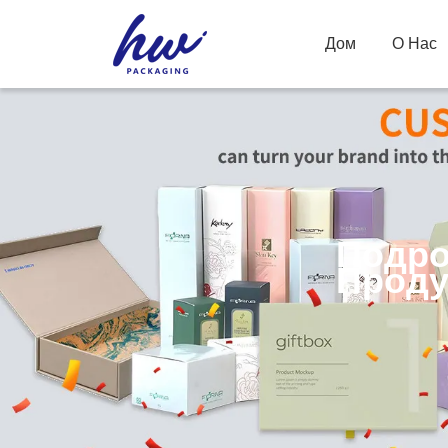
Дом
О Нас
Подро
Проду