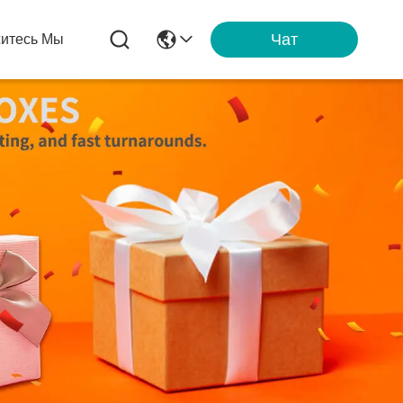
Чат
итесь Мы