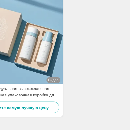
Видео
дуальная высококлассная
кая упаковочная коробка для
осьонов / эссенций / помады
ите самую лучшую цену