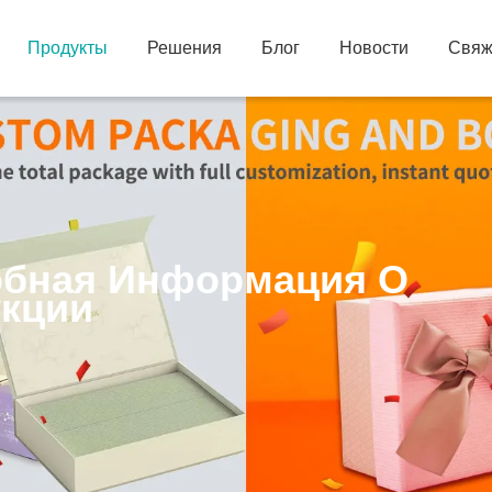
Продукты
Решения
Блог
Новости
Свяж
бная Информация О
кции