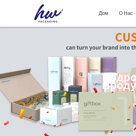
Дом
О Нас
Подро
Проду