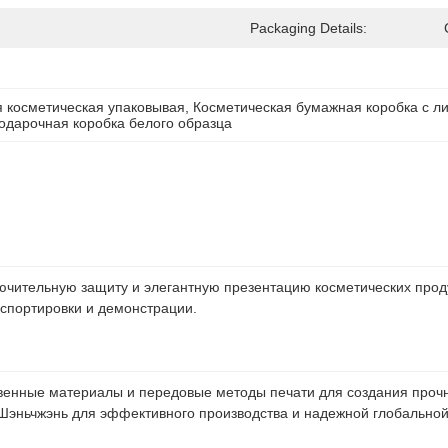
Packaging Details:
я косметическая упаковывая
, 
Косметическая бумажная коробка с л
одарочная коробка белого образца
чительную защиту и элегантную презентацию косметических прод
нспортировки и демонстрации.
твенные материалы и передовые методы печати для создания прочн
Шэньчжэнь для эффективного производства и надежной глобальной