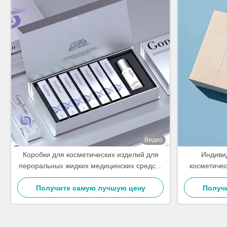
Видео
Коробки для косметических изделий для
Индиви
пероральных жидких медицинских средств
косметичес
Коробка для лазерных подарков Коробка
масок / л
для упаковки с подвижной крышкой
Получите самую лучшую цену
Получ