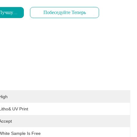
 Лучшую Цену
Побеседуйте Теперь
High
Litho& UV Print
Accept
White Sample Is Free