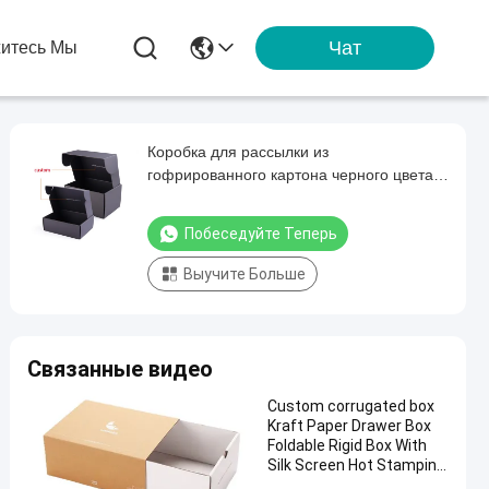
Чат
итесь Мы
Коробка для рассылки из
гофрированного картона черного цвета с
логотипом из золотой фольги – складная
подарочная упаковка для одежды и
Побеседуйте Теперь
премиальных товаров
Выучите Больше
Связанные видео
Custom corrugated box
Kraft Paper Drawer Box
Foldable Rigid Box With
Silk Screen Hot Stamping,
UV Printing For Branded