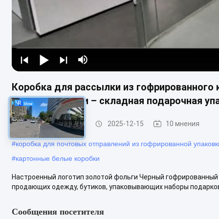
Коробка для рассылки из гофрированного к
золотой фольги – складная подарочная уп
рифленая упаковка
2025-12-15
10 мнения
#
коробка для почтовых отправлений из гофрированной упаковк
#
картонные белые коробки
Настроенный логотип золотой фольги Черный гофрированный
продающих одежду, бутиков, упаковывающих наборы подарков,
Сообщения посетителя