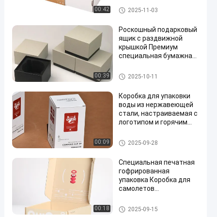
Packaging
рифленая упаковка
00:42
2025-11-03
Роскошный подарковый
ящик с раздвижной
крышкой Премиум
специальная бумажная
упаковка Небо Земля
Обложка Дизайн
Твердая подарочная коробк
00:39
2025-10-11
настраиваемый
а
брендинг Ювелирные
Коробка для упаковки
изделия Часы
воды из нержавеющей
Презентационный ящик
стали, настраиваемая с
логотипом и горячим
штампом для кемпинга
на открытом воздухе
рифленая упаковка
00:09
2025-09-28
Специальная печатная
гофрированная
упаковка Коробка для
самолетов
универсальная
упаковка для одежды
рифленая упаковка
00:18
2025-09-15
игрушки и подарки