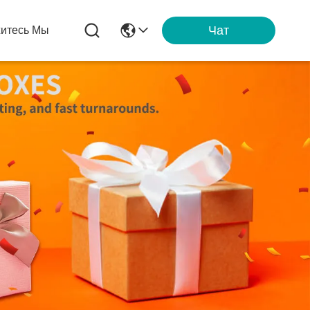
Чат
итесь Мы