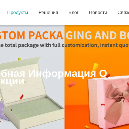
Продукты
Решения
Блог
Новости
Свяж
бная Информация О
кции