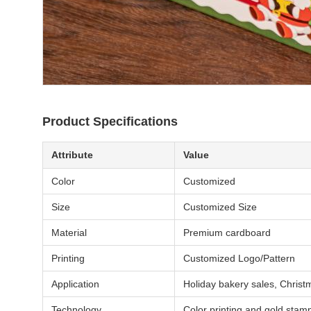
Product Specifications
Attribute
Value
Color
Customized
Size
Customized Size
Material
Premium cardboard
Printing
Customized Logo/Pattern
Application
Holiday bakery sales, Christm
Technology
Color printing and gold stam