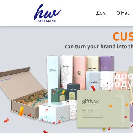
Дом
О Нас
Подро
Проду