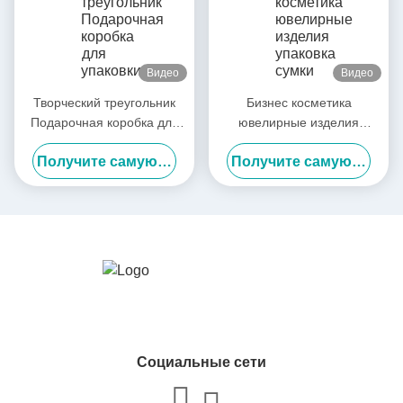
Видео
Видео
Творческий треугольник
Бизнес косметика
Подарочная коробка для
ювелирные изделия
упаковки печенье Торговая
упаковка сумки для покупок
Получите самую лучшую цену
Получите самую лучшую цену
кондитерская свадьба
подарки бумажная сумка с
Кондитерская сумка для
лентой
упаковки Подарочные
коробки
Социальные сети