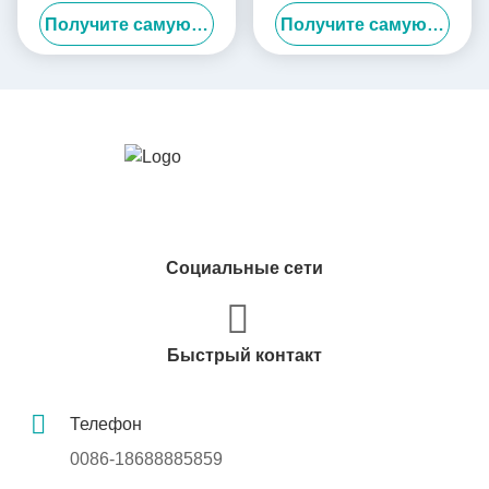
упаковки печенье Торговая
упаковка сумки для покупок
Получите самую лучшую цену
Получите самую лучшую цену
кондитерская свадьба
подарки бумажная сумка с
Кондитерская сумка для
лентой
упаковки Подарочные
коробки
Социальные сети
Быстрый контакт
Телефон
0086-18688885859