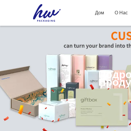
Дом
О Нас
Подро
Проду