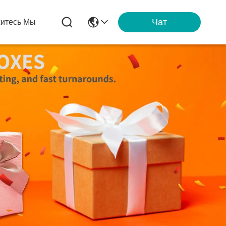
Чат
итесь Мы