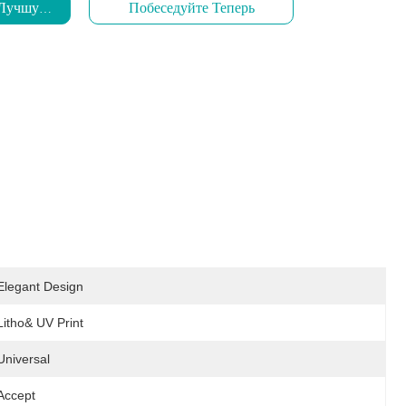
 Лучшую Цену
Побеседуйте Теперь
Elegant Design
Litho& UV Print
Universal
Accept