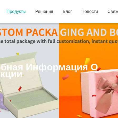
Продукты
Решения
Блог
Новости
Свяж
бная Информация О
кции