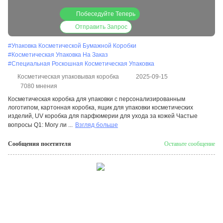
упаковка ящик УФ коробка для
Побеседуйте Теперь
парфюмерии по уходу за кожей
Отправить Запрос
#
Упаковка Косметической Бумажной Коробки
#
Косметическая Упаковка На Заказ
#
Специальная Роскошная Косметическая Упаковка
Косметическая упаковывая коробка
2025-09-15
7080 мнения
Косметическая коробка для упаковки с персонализированным
логотипом, картонная коробка, ящик для упаковки косметических
изделий, UV коробка для парфюмерии для ухода за кожей Частые
вопросы Q1: Могу ли ...
Взгляд больше
Сообщения посетителя
Оставьте сообщение