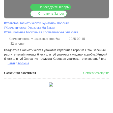
Краска для губ Глянс для губ Пакет
Побеседуйте Теперь
складный картон Жидкий глянс для губ
Отправить Запрос
#
Упаковка Косметической Бумажной Коробки
#
Косметическая Упаковка На Заказ
#
Специальная Роскошная Косметическая Упаковка
Косметическая упаковывая коробка
2025-09-15
32 мнения
Квадратная косметическая упаковка картонная коробка Сток Зеленый
растительный помада блеск для губ упаковка складная коробка Жидкий
блеск для губ Описание продукта Хорошая упаковка - это внешний вид
...
Взгляд больше
Сообщения посетителя
Оставьте сообщение